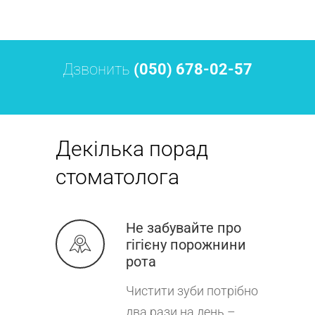
Дзвонить
(050) 678-02-57
Декілька порад
стоматолога
Не забувайте про
гігієну порожнини
рота
Чистити зуби потрібно
два рази на день –