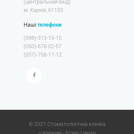
(центральний вхід)
м. Харків, 61153
Наші
телефони
(098)-313-15-15
(050)-678-02-57
(057)-756-17-12
© 2021 Стоматологічна клініка
у Харкові - Естет-Центр