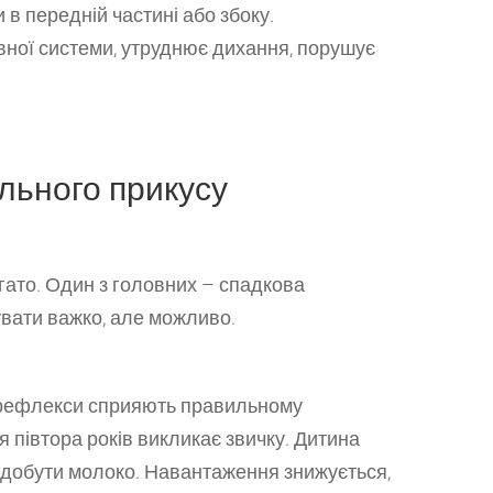
 в передній частині або збоку.
ної системи, утруднює дихання, порушує
льного прикусу
гато. Один з головних – спадкова
увати важко, але можливо.
рефлекси сприяють правильному
півтора років викликає звичку. Дитина
 добути молоко. Навантаження знижується,