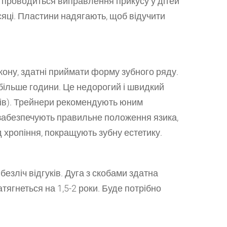
 проводиться виправлення прикусу у дітей
ісяці. Пластини надягають, щоб відучити
ікону, здатні приймати форму зубного ряду.
 більше години. Це недорогий і швидкий
яців). Трейнери рекомендують юним
и забезпечують правильне положення язика,
д хропіння, покращують зубну естетику.
зліч відгуків. Дуга з скобами здатна
тягнеться на 1,5-2 роки. Буде потрібно