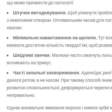
що може призвести до патології.
Штучне вигодовування.
Щоб уникнути проблем
з невеликим отвором. Оптимальним часом для пог
хвилин.
Мінімальне навантаження на щелепи.
Тут вс
вживати достатню кількість твердої їжі, щоб розви
Шкідливі звички.
Малюки часто смокчуть пальці
впливають на прикус.
Часті запальні захворювання.
Аденоїди, рині
дихати ротом, а не носом. При такому способі зни
розвиток сповільнюється, деформуються черепні к
неправильно.
Однак аномальне змикання верхніх і нижніх зубів м