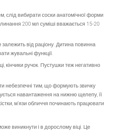
, слід вибирати соски анатомічної форми
линання 200 мл суміші вважається 15-20
е залежить від раціону. Дитина повинна
вати жувальні функції.
, кінчики ручок. Пустушки теж негативно
ти небезпечні тим, що формують звичку
жується навантаження на нижню щелепу, її
істки, м’язи обличчя починають працювати
оже виникнути і в дорослому віці. Це