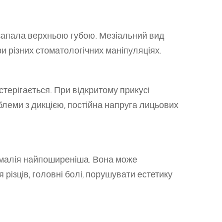
 запала верхньою губою. Мезіальний вид
ри різних стоматологічних маніпуляціях.
терігається. При відкритому прикусі
леми з дикцією, постійна напруга лицьових
номалія найпоширеніша. Вона може
різців, головні болі, порушувати естетику