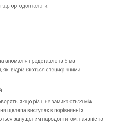
ікар-ортодонтологи.
а аномалія представлена 5-ма
, які відрізняються специфічними
.
й
оворять, якщо різці не замикаються між
ня щелепа виступає в порівнянні з
ються запущеним пародонтитом, наявністю