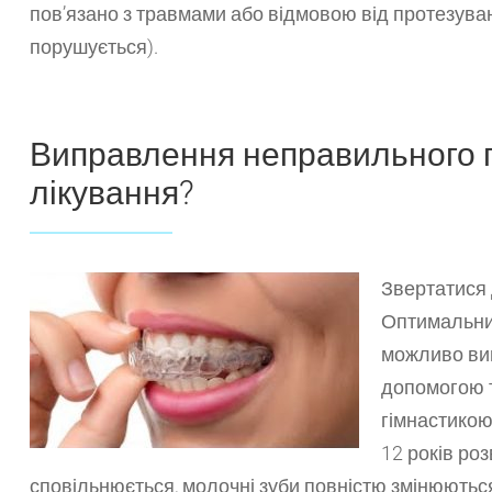
пов’язано з травмами або відмовою від протезува
порушується).
Виправлення неправильного п
лікування?
Звертатися 
Оптимальний
можливо вип
допомогою т
гімнастикою
12 років ро
сповільнюється, молочні зуби повністю змінюютьс