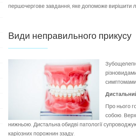
першочергове завдання, яке допоможе вирішити л
Види неправильного прикусу
Зубощелепн
різновидами
симптомами
Дистальни
Про нього г
собою. Верх
нижньою. Дистальна обидві патології супроводжу
каріозних порожнин ззаду.