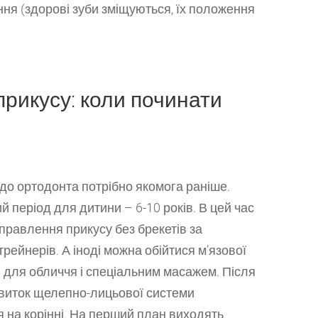
ння (здорові зуби зміщуються, їх положення
рикусу: коли починати
до ортодонта потрібно якомога раніше.
 період для дитини – 6-10 років. В цей час
равлення прикусу без брекетів за
рейнерів. А іноді можна обійтися м’язової
 для обличчя і спеціальним масажем. Після
звиток щелепно-лицьової системи
я на корінні. На перший план виходять