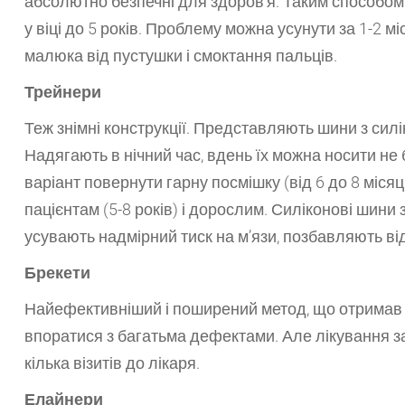
абсолютно безпечні для здоров’я. Таким способом
у віці до 5 років. Проблему можна усунути за 1-2 м
малюка від пустушки і смоктання пальців.
Трейнери
Теж знімні конструкції. Представляють шини з сил
Надягають в нічний час, вдень їх можна носити не
варіант повернути гарну посмішку (від 6 до 8 міс
пацієнтам (5-8 років) і дорослим. Силіконові шин
усувають надмірний тиск на м’язи, позбавляють ві
Брекети
Найефективніший і поширений метод, що отримав бе
впоратися з багатьма дефектами. Але лікування за
кілька візитів до лікаря.
Елайнери