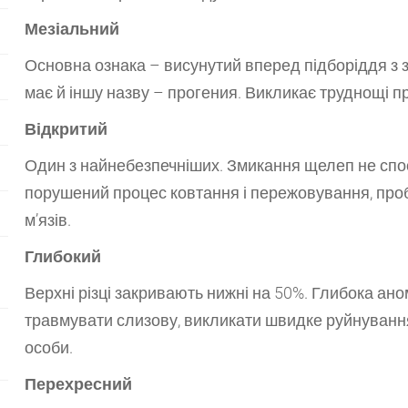
Мезіальний
Основна ознака – висунутий вперед підборіддя з
має й іншу назву – прогения. Викликає труднощі п
Відкритий
Один з найнебезпечніших. Змикання щелеп не спос
порушений процес ковтання і пережовування, проб
м’язів.
Глибокий
Верхні різці закривають нижні на 50%. Глибока а
травмувати слизову, викликати швидке руйнування 
особи.
Перехресний