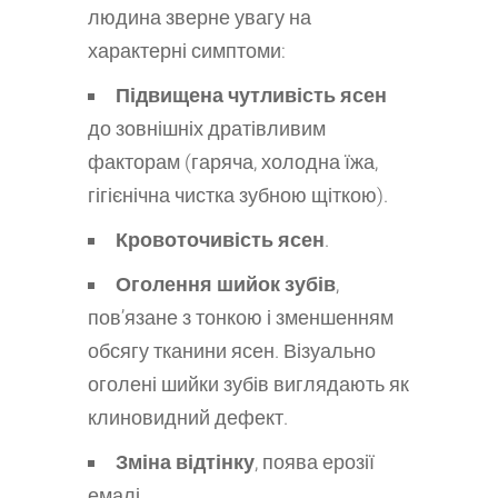
людина зверне увагу на
характерні симптоми:
Підвищена чутливість ясен
до зовнішніх дратівливим
факторам (гаряча, холодна їжа,
гігієнічна чистка зубною щіткою).
Кровоточивість ясен
.
Оголення шийок зубів
,
пов’язане з тонкою і зменшенням
обсягу тканини ясен. Візуально
оголені шийки зубів виглядають як
клиновидний дефект.
Зміна відтінку
, поява ерозії
емалі.