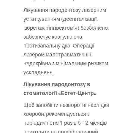
Лікування пародонтозу лазерним
устаткуванням (деепітелізації,
кюретаж, гінгівектомія) безболісно,
​​забезпечує коагулююча,
протизапальну дію. Операції
лазером малотравматичні і
недокрівна з мінімальним ризиком
ускладнень.
Лікування пародонтозу в
стоматології «Естет-Центр»
Щоб запобігти незворотні наслідки
хвороби, рекомендується з
періодичністю 1 раз в 6-12 місяців
приходити на профілактичний